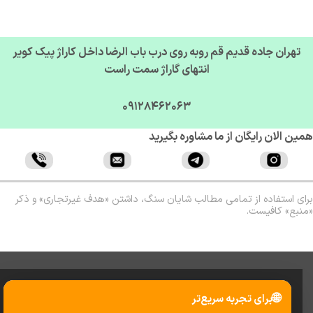
تهران جاده قدیم قم روبه روی درب باب الرضا داخل کاراژ پیک کویر
انتهای گاراژ سمت راست
09128462063
ن الان رایگان از ما مشاوره بگیرید
ی استفاده از تمامی مطالب شایان سنگ، داشتن «هدف غیرتجاری» و ذکر
بع» کافیست.
🌐
برای تجربه سریع‌تر