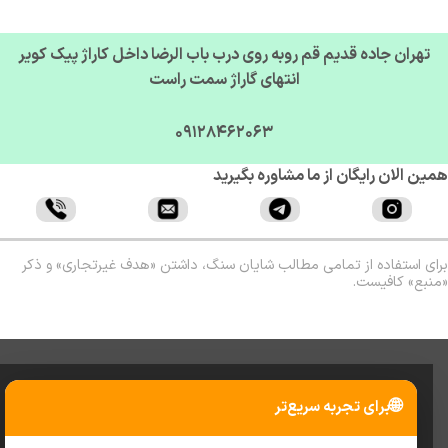
تهران جاده قدیم قم روبه روی درب باب الرضا داخل کاراژ پیک کویر
انتهای گاراژ سمت راست
09128462063
ن الان رایگان از ما مشاوره بگیرید
ی استفاده از تمامی مطالب شایان سنگ، داشتن «هدف غیرتجاری» و ذکر
بع» کافیست.
🌐
برای تجربه سریع‌تر