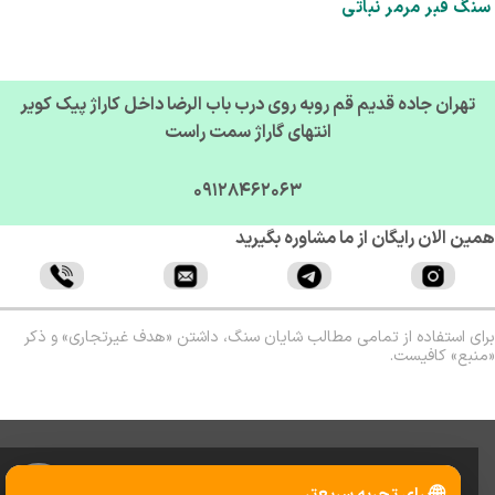
گ قبر مرمر نباتی
تهران جاده قدیم قم روبه روی درب باب الرضا داخل کاراژ پیک کویر
انتهای گاراژ سمت راست
09128462063
ن الان رایگان از ما مشاوره بگیرید
ی استفاده از تمامی مطالب شایان سنگ، داشتن «هدف غیرتجاری» و ذکر
بع» کافیست.