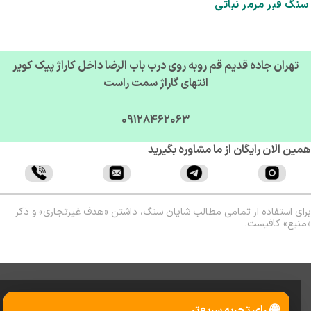
گ قبر مرمر نباتی
تهران جاده قدیم قم روبه روی درب باب الرضا داخل کاراژ پیک کویر
انتهای گاراژ سمت راست
09128462063
ن الان رایگان از ما مشاوره بگیرید
ی استفاده از تمامی مطالب شایان سنگ، داشتن «هدف غیرتجاری» و ذکر
بع» کافیست.
🌐
برای تجربه سریع‌تر