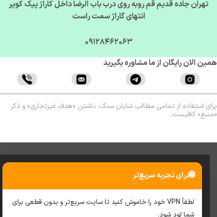
تهران جاده قدیم قم روبه روی درب باب الرضا داخل کاراژ پیک کویر
انتهای گاراژ سمت راست
09128462063
ن الان رایگان از ما مشاوره بگیرید
ی استفاده از تمامی مطالب شایان سنگ، داشتن «هدف غیرتجاری» و ذکر
بع» کافیست.
🌐
برای تجربه سریع‌تر
لطفاً VPN خود را خاموش کنید تا سایت سریع‌تر و بدون قطعی برای
شما لود شود.