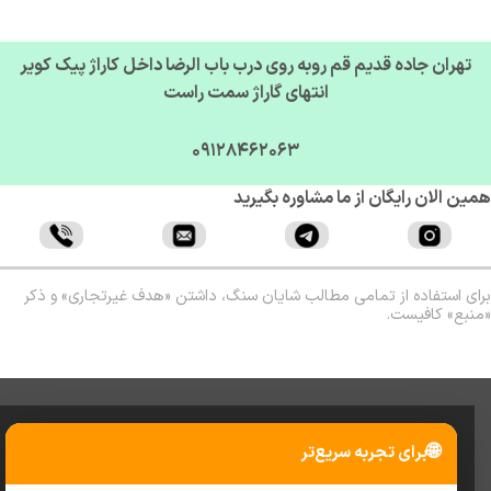
تهران جاده قدیم قم روبه روی درب باب الرضا داخل کاراژ پیک کویر
انتهای گاراژ سمت راست
09128462063
ن الان رایگان از ما مشاوره بگیرید
ی استفاده از تمامی مطالب شایان سنگ، داشتن «هدف غیرتجاری» و ذکر
بع» کافیست.
🌐
برای تجربه سریع‌تر