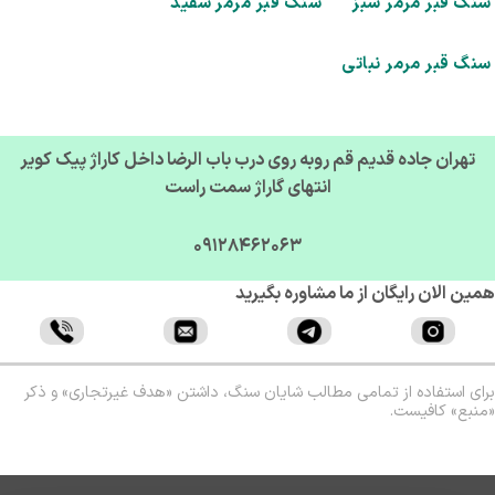
گ قبر مرمر سبز
سنگ قبر مرمر سفید
گ قبر مرمر نباتی
تهران جاده قدیم قم روبه روی درب باب الرضا داخل کاراژ پیک کویر
انتهای گاراژ سمت راست
09128462063
ن الان رایگان از ما مشاوره بگیرید
ی استفاده از تمامی مطالب شایان سنگ، داشتن «هدف غیرتجاری» و ذکر
بع» کافیست.