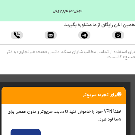
09128462063
ن الان رایگان از ما مشاوره بگیرید
ی استفاده از تمامی مطالب شایان سنگ، داشتن «هدف غیرتجاری» و ذکر
بع» کافیست.
🌐
برای تجربه سریع‌تر
لطفاً VPN خود را خاموش کنید تا سایت سریع‌تر و بدون قطعی برای
شما لود شود.